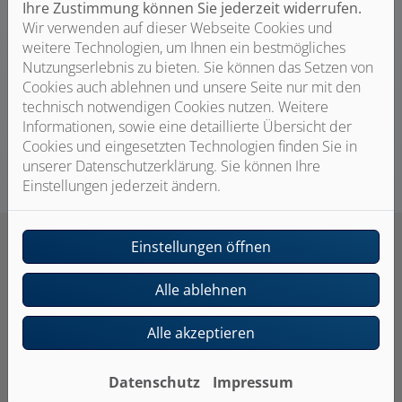
Ihre Zustimmung können Sie jederzeit widerrufen.
Sie am besten geeignet ist. Bei der Installation
Wir verwenden auf dieser Webseite Cookies und
übernehmen wir zudem die Koordination anderer
weitere Technologien, um Ihnen ein bestmögliches
Gewerke und arbeiten eng mit Partnerunternehmen
Nutzungserlebnis zu bieten. Sie können das Setzen von
und renommierten Marken zusammen. So bekommen
Cookies auch ablehnen und unsere Seite nur mit den
Sie höchste Qualität, sowohl bei der Arbeit als auch den
technisch notwendigen Cookies nutzen. Weitere
Produkten.
Informationen, sowie eine detaillierte Übersicht der
Cookies und eingesetzten Technologien finden Sie in
unserer Datenschutzerklärung. Sie können Ihre
Einstellungen jederzeit ändern.
Einstellungen öffnen
Alle ablehnen
Ihre Vorteile mit Schumacher
Alle akzeptieren
GmbH Heizung-Lüftung-Sanitär
Datenschutz
Impressum