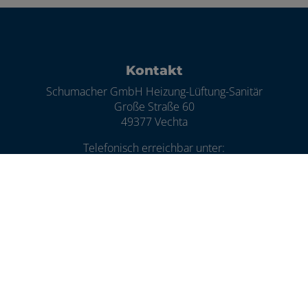
Footer - Kontaktdaten und Öffnungszei
Kontakt
Schumacher GmbH Heizung-Lüftung-Sanitär
Große Straße 60
49377 Vechta
Telefonisch erreichbar unter:
04441 4045
E-Mail:
florian.rueffert@schumacher-shk.de
Öffnungszeiten
Montag bis Donnerstag:
07.30 - 12.30 Uhr
13.30 - 16.30 Uhr